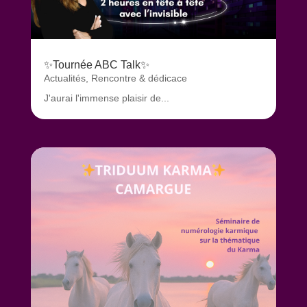
✨Tournée ABC Talk✨
Actualités
,
Rencontre & dédicace
J'aurai l'immense plaisir de...